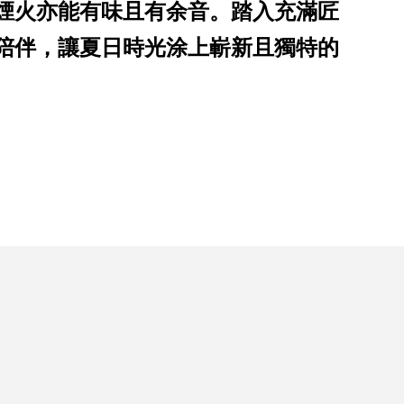
煙火亦能有味且有余音。踏入充滿匠
陪伴，讓夏日時光涂上嶄新且獨特的