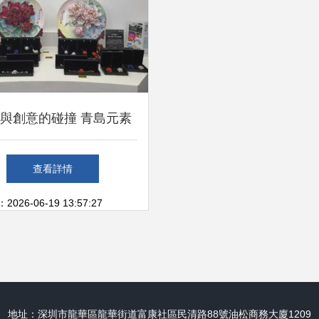
與創意的碰撞 青島元素
綻放——青島旅游集團文
查看詳情
創精品亮相深圳文博會
26-06-19 13:57:27
地址：深圳市龍華區龍華街道富康社區民清路88號油松商務大廈1209