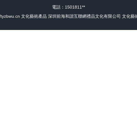
電話：1501811**
ftyzbwu.cn
文化藝術產品
深圳前海和諧互聯網禮品文化有限公司
文化藝